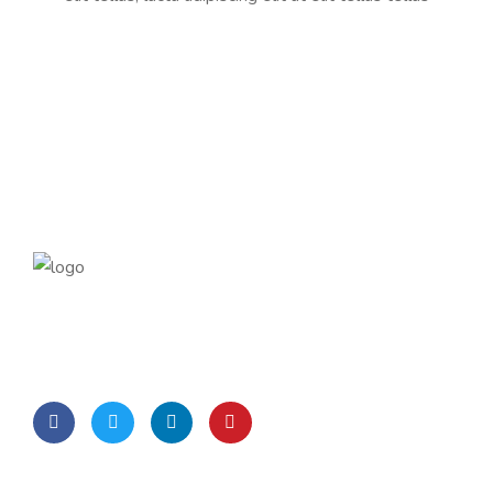
Lorem Ipsum is simply dummy text of the printing and
typesetting